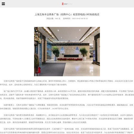
上海五角丰达商务广场（招商中心）租赁部电线小时热线电话
浏览次数：
843 次
发布时间：2025-10-02 04:56:32
五角丰达商务广场坐落于五角场城市副中心的核心区域，紧邻中环国和路上匝口，交通便利。周边拥有地铁10号线江湾体育场站和江湾路站，出站后步行仅需几分钟
即可到达。此外，还有多条公交线等经过，为员工通勤和客户访问提供了极大的便利。
该广场占地约5万平方米，由2幢12层的双子楼构成，标准层高3.9米，标准层面积1361平方米。建筑外观采用现代简约风格，搭配大面积玻璃幕墙，不仅增强了室内的
自然采光，还赋予了建筑本身一种未来感与时代气息。此外，五角丰达商务广场还融入了前沿的绿色生态理念，整个建筑群采用了LEED金牌认证的环保标准，通过屋顶绿
化、雨水收集系统、高效节能材料等创新设计，实现了节能减排与美化环境的双重目标。
在硬件配置上，五角丰达商务广场配备了5G网络覆盖、智能安防系统、自动化楼宇管理系统等先进设施。入驻企业可享受高速稳定的网络通讯，确保视频会议、在线
协作流畅无阻。智能安防系统则通过人脸识别、行为分析等技术，24小时守护办公安全。
五角丰达商务广场内置五星级商务酒店、高端餐饮中心、多功能会议中心以及国际品牌零售店，为入驻企业及访客提供了一站式的生活与商务服务。会议中心配备先
进的视听设备，可容纳从数十人到数百人的不同规模会议，满足企业各类商务活动的需求。餐饮中心则汇集了中西各式美食，无论是商务宴请还是员工聚餐，都能找到理
想之选。此外，项目还设有健身房、瑜伽室等休闲设施，关注员工的身心健康，营造积极向上的企业文化氛围。
五角丰达商务广场凭借其独特的地理位置和优越的综合条件，已成功吸引了一批来自金融、科技、文化创意等领域的高端企业入驻，形成了良好的产业集聚效应。这
些企业不仅享受着项目带来的硬件设施和服务优势，更通过定期举办的行业交流会、创业沙龙等活动，促进了信息交流与资源共享，为企业的成长和发展搭建了广阔的平