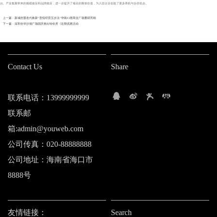
台。产业集聚带来的规模效应和品牌效应，进一步提升了项目的整体价值，为入驻企业创造了更多商机与合作机会。
上一篇 : 新城控股迭代焕新“吾悦经营五步法”华南13座商业广场重磅亮相
下一篇 : 深圳佳华沙湖广场国庆推出特价房《近期优惠活动
Contact Us
Share
联系电话：13999999999
联系邮
箱:admin@youweb.com
公司传真：020-88888888
公司地址：海南省海口市
8888号
友情链接：
Search